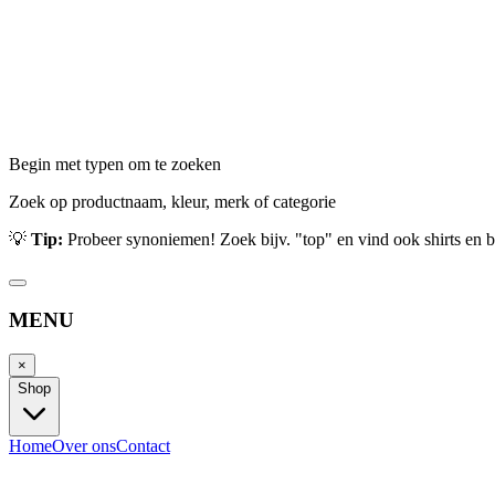
Begin met typen om te zoeken
Zoek op productnaam, kleur, merk of categorie
💡
Tip:
Probeer synoniemen! Zoek bijv. "top" en vind ook shirts en b
MENU
×
Shop
Home
Over ons
Contact