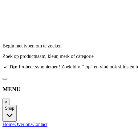
Begin met typen om te zoeken
Zoek op productnaam, kleur, merk of categorie
💡
Tip:
Probeer synoniemen! Zoek bijv. "top" en vind ook shirts en b
MENU
×
Shop
Home
Over ons
Contact