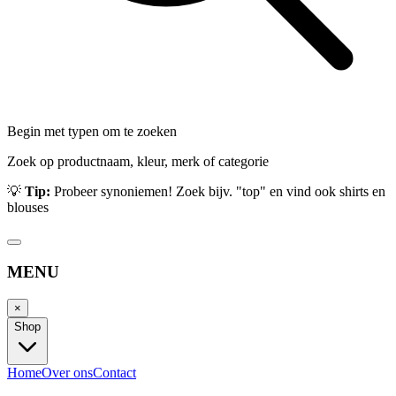
Begin met typen om te zoeken
Zoek op productnaam, kleur, merk of categorie
💡
Tip:
Probeer synoniemen! Zoek bijv. "top" en vind ook shirts en
blouses
MENU
×
Shop
Home
Over ons
Contact