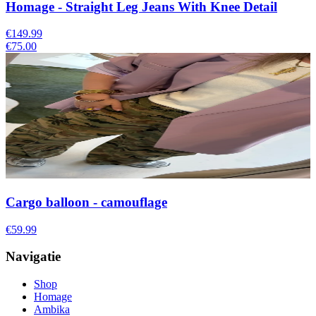
Homage - Straight Leg Jeans With Knee Detail
€149.99
€75.00
Cargo balloon - camouflage
€59.99
Navigatie
Shop
Homage
Ambika