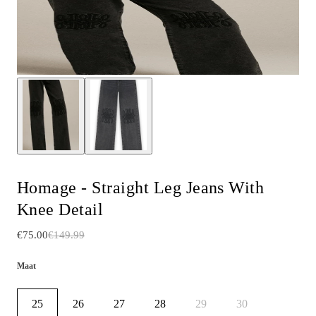
Homage - Straight Leg Jeans With
Knee Detail
€75.00
€149.99
Maat
25
26
27
28
29
30