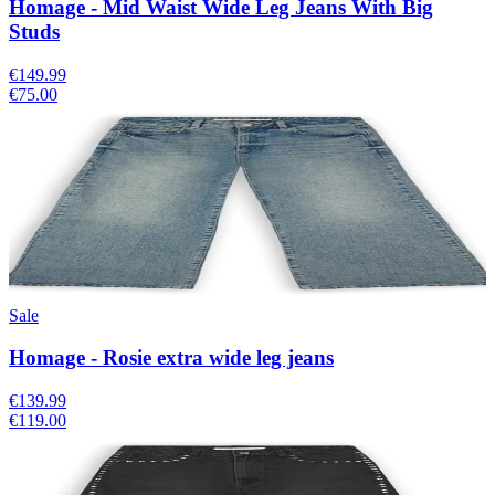
Homage - Mid Waist Wide Leg Jeans With Big
Studs
€149.99
€75.00
Sale
Homage - Rosie extra wide leg jeans
€139.99
€119.00