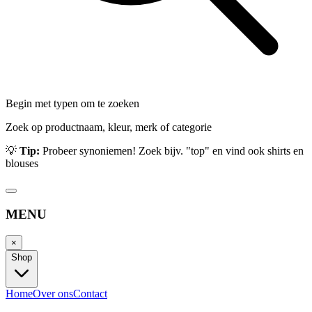
Begin met typen om te zoeken
Zoek op productnaam, kleur, merk of categorie
💡
Tip:
Probeer synoniemen! Zoek bijv. "top" en vind ook shirts en
blouses
MENU
×
Shop
Home
Over ons
Contact