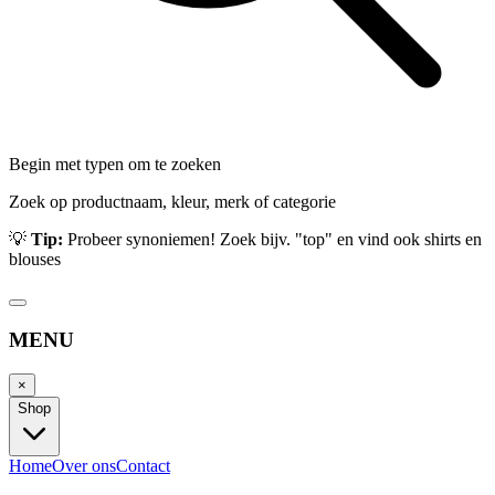
Begin met typen om te zoeken
Zoek op productnaam, kleur, merk of categorie
💡
Tip:
Probeer synoniemen! Zoek bijv. "top" en vind ook shirts en
blouses
MENU
×
Shop
Home
Over ons
Contact