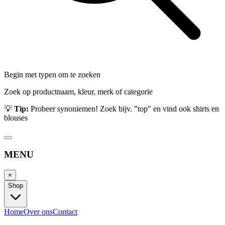
Begin met typen om te zoeken
Zoek op productnaam, kleur, merk of categorie
💡
Tip:
Probeer synoniemen! Zoek bijv. "top" en vind ook shirts en
blouses
MENU
×
Shop
Home
Over ons
Contact