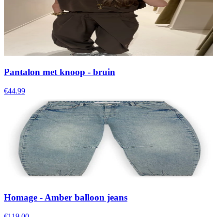
Pantalon met knoop - bruin
€44.99
Homage - Amber balloon jeans
€119.00