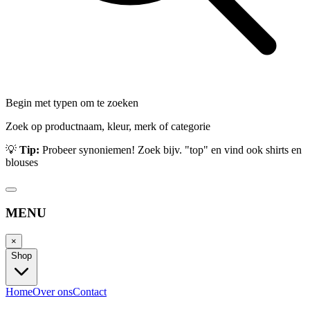
Begin met typen om te zoeken
Zoek op productnaam, kleur, merk of categorie
💡
Tip:
Probeer synoniemen! Zoek bijv. "top" en vind ook shirts en
blouses
MENU
×
Shop
Home
Over ons
Contact