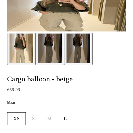
Cargo balloon - beige
€59.99
Maat
XS
S
M
L