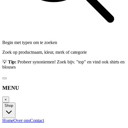
Begin met typen om te zoeken
Zoek op productnaam, kleur, merk of categorie
💡
Tip:
Probeer synoniemen! Zoek bijv. "top" en vind ook shirts en
blouses
MENU
×
Shop
Home
Over ons
Contact