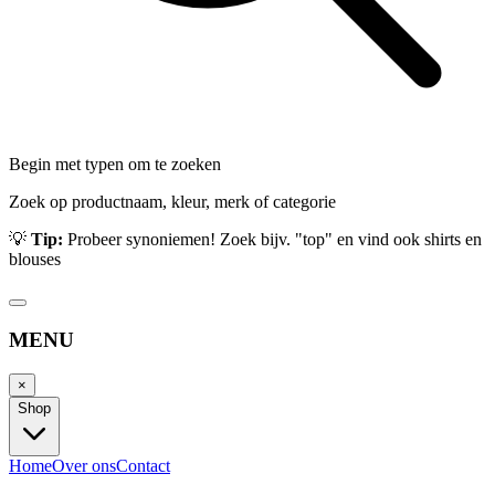
Begin met typen om te zoeken
Zoek op productnaam, kleur, merk of categorie
💡
Tip:
Probeer synoniemen! Zoek bijv. "top" en vind ook shirts en
blouses
MENU
×
Shop
Home
Over ons
Contact