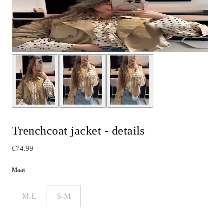
Trenchcoat jacket - details
€74.99
Maat
M-L
S-M