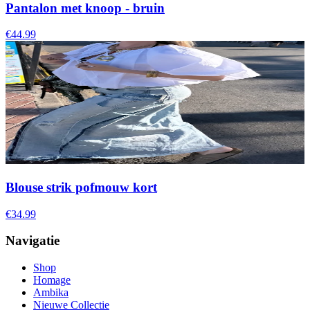
Pantalon met knoop - bruin
€44.99
Blouse strik pofmouw kort
€34.99
Navigatie
Shop
Homage
Ambika
Nieuwe Collectie