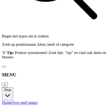
Begin met typen om te zoeken
Zoek op productnaam, kleur, merk of categorie
💡
Tip:
Probeer synoniemen! Zoek bijv. "top" en vind ook shirts en
blouses
MENU
×
Shop
Home
Over ons
Contact