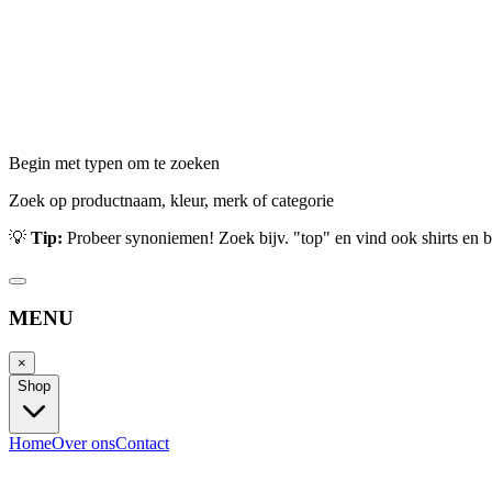
Begin met typen om te zoeken
Zoek op productnaam, kleur, merk of categorie
💡
Tip:
Probeer synoniemen! Zoek bijv. "top" en vind ook shirts en b
MENU
×
Shop
Home
Over ons
Contact