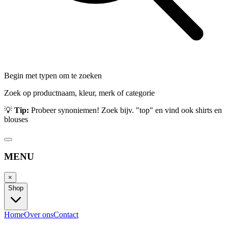
Begin met typen om te zoeken
Zoek op productnaam, kleur, merk of categorie
💡
Tip:
Probeer synoniemen! Zoek bijv. "top" en vind ook shirts en
blouses
MENU
×
Shop
Home
Over ons
Contact