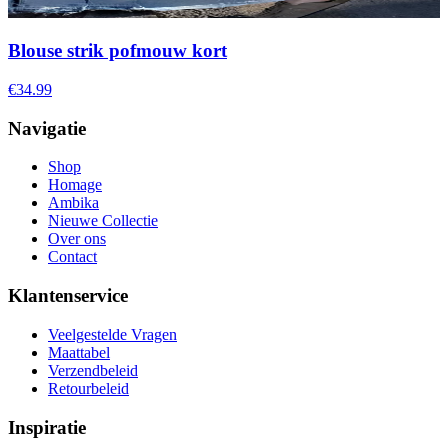
Blouse strik pofmouw kort
€34.99
Navigatie
Shop
Homage
Ambika
Nieuwe Collectie
Over ons
Contact
Klantenservice
Veelgestelde Vragen
Maattabel
Verzendbeleid
Retourbeleid
Inspiratie