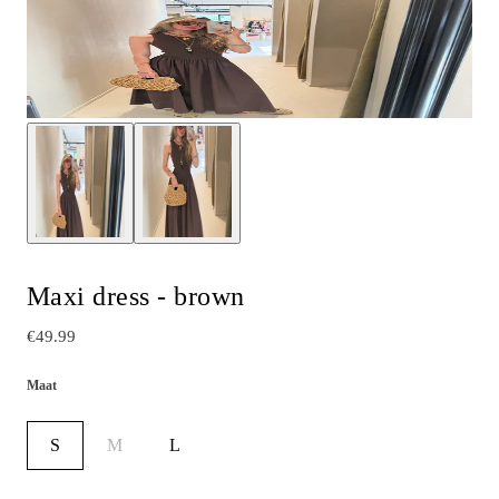
Maxi dress - brown
€49.99
Maat
S
M
L