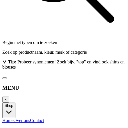
Begin met typen om te zoeken
Zoek op productnaam, kleur, merk of categorie
💡
Tip:
Probeer synoniemen! Zoek bijv. "top" en vind ook shirts en
blouses
MENU
×
Shop
Home
Over ons
Contact