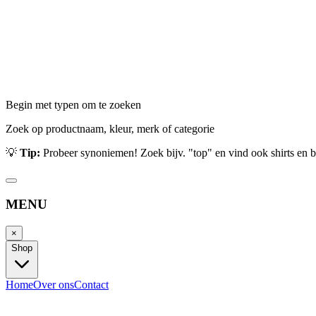
Begin met typen om te zoeken
Zoek op productnaam, kleur, merk of categorie
💡
Tip:
Probeer synoniemen! Zoek bijv. "top" en vind ook shirts en b
MENU
×
Shop
Home
Over ons
Contact