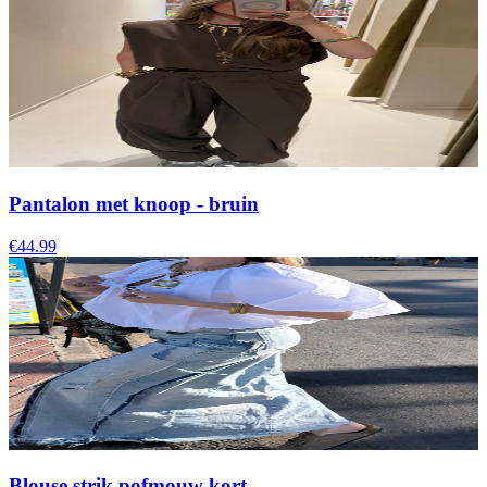
Pantalon met knoop - bruin
€44.99
Blouse strik pofmouw kort