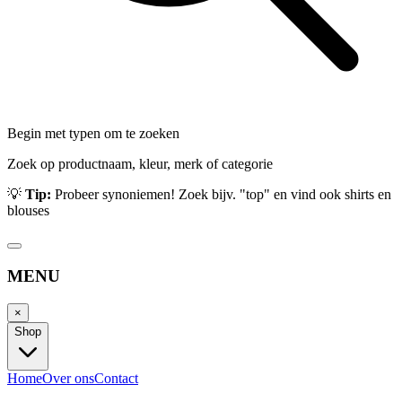
Begin met typen om te zoeken
Zoek op productnaam, kleur, merk of categorie
💡
Tip:
Probeer synoniemen! Zoek bijv. "top" en vind ook shirts en
blouses
MENU
×
Shop
Home
Over ons
Contact