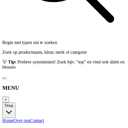
Begin met typen om te zoeken
Zoek op productnaam, kleur, merk of categorie
💡
Tip:
Probeer synoniemen! Zoek bijv. "top" en vind ook shirts en
blouses
MENU
×
Shop
Home
Over ons
Contact