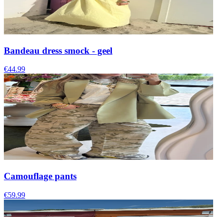
Bandeau dress smock - geel
€44.99
Camouflage pants
€59.99