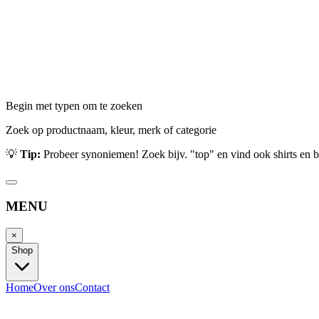
Begin met typen om te zoeken
Zoek op productnaam, kleur, merk of categorie
💡
Tip:
Probeer synoniemen! Zoek bijv. "top" en vind ook shirts en b
MENU
×
Shop
Home
Over ons
Contact