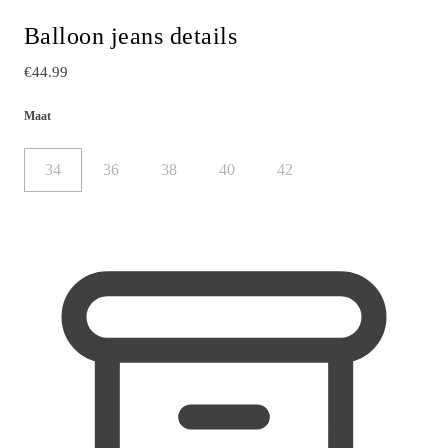
Balloon jeans details
€44.99
Maat
34
36
38
40
42