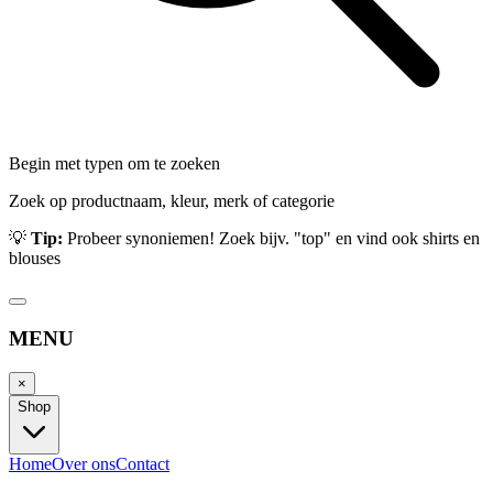
Begin met typen om te zoeken
Zoek op productnaam, kleur, merk of categorie
💡
Tip:
Probeer synoniemen! Zoek bijv. "top" en vind ook shirts en
blouses
MENU
×
Shop
Home
Over ons
Contact