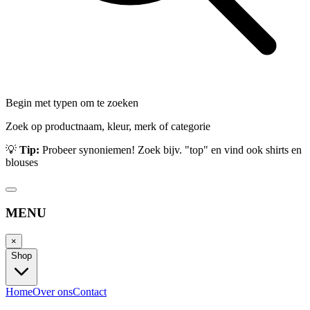
Begin met typen om te zoeken
Zoek op productnaam, kleur, merk of categorie
💡
Tip:
Probeer synoniemen! Zoek bijv. "top" en vind ook shirts en
blouses
MENU
×
Shop
Home
Over ons
Contact