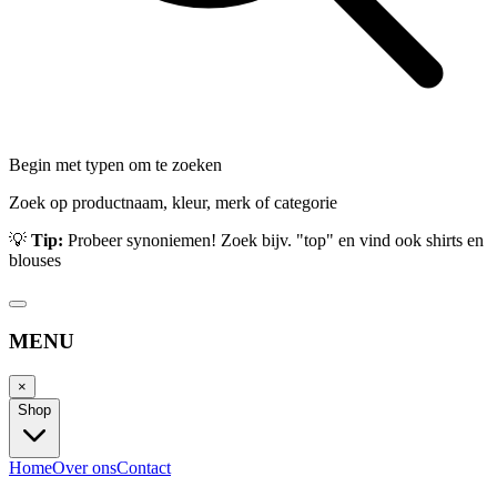
Begin met typen om te zoeken
Zoek op productnaam, kleur, merk of categorie
💡
Tip:
Probeer synoniemen! Zoek bijv. "top" en vind ook shirts en
blouses
MENU
×
Shop
Home
Over ons
Contact